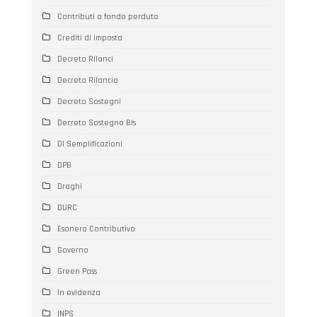
Contributi a fondo perduto
Crediti di imposta
Decreto Rilanci
Decreto Rilancio
Decreto Sostegni
Decreto Sostegno BIs
Dl Semplificazioni
DPB
Draghi
DURC
Esonero Contributivo
Governo
Green Pass
In evidenza
INPS