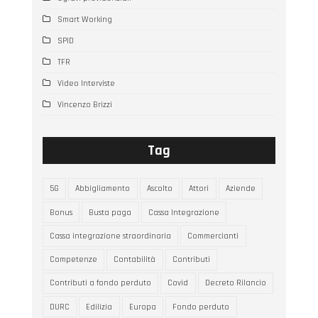
Smart Working
SPID
TFR
Video Interviste
Vincenzo Brizzi
Tag
5G
Abbigliamento
Ascolto
Attori
Aziende
Bonus
Busta paga
Cassa Integrazione
Cassa integrazione straordinaria
Commercianti
Competenze
Contabilità
Contributi
Contributi a fondo perduto
Covid
Decreto Rilancio
DURC
Edilizia
Europa
Fondo perduto