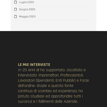
Luglio 2020
Giugno 2020
Maggio 2020
LE MIE INTERVISTE
In 20 anni di ho supportato, ascoltato e
intervistato Imprenditori, Professionisti,
Lavoratori Dipendenti, Enti Pubblici e Forze
dell’ordine. Grazie a questa fonte
continua di scambio ed esperienza, ho
potuto studiare ed approfondire tutti i
successi e i fallimenti delle Aziende.