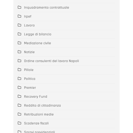
Inquadramento contrattuale
Irpef
Lavoro
Legge di bilancio
Mediazione civile
Notizie
Ordine consulenti del lavoro Napoli
Pillole
Politica
Premier
Recovery Fund
Reddito di cittadinanza
Retribuzioni medie
Scadenze fiscali
Sgravi previdenziali