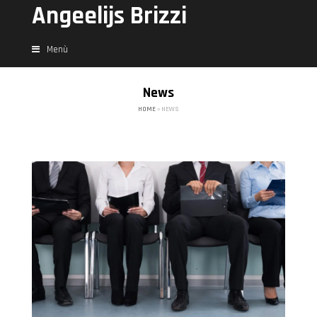
Angeelijs Brizzi
Menù
News
HOME
»
NEWS