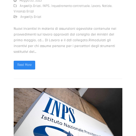
Maggio 20, 2023
Angeelijs Brizzi
,
INPS
,
Inquadramento contrattuale
,
Lavoro
,
Notizie
,
Vincenzo Brizzi
Angeelijs Brizzi
Nuovi incentivi in materia di assunzioni agevolate contenute nei
provvedimenti sul lavoro approvati dal consiglio dei ministri del
primo maggio, cd... Dl Lavoro e il ddl collegato.Rimodulati gli
incentivi per chi assume persone per i percettori degli strumenti
sostitutivi del…
Read More