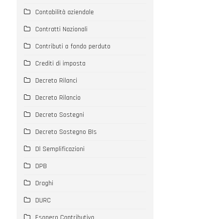
Contabilità aziendale
Contratti Nazionali
Contributi a fondo perduto
Crediti di imposta
Decreto Rilanci
Decreto Rilancio
Decreto Sostegni
Decreto Sostegno BIs
Dl Semplificazioni
DPB
Draghi
DURC
Esonero Contributivo