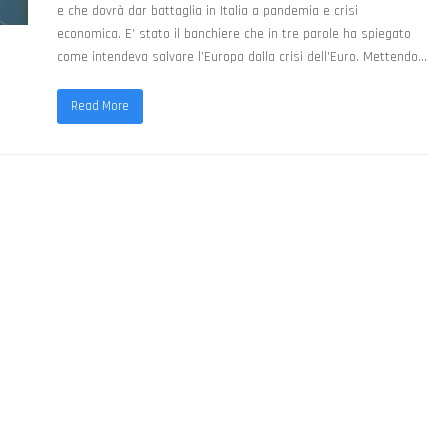
e che dovrà dar battaglia in Italia a pandemia e crisi
economica. E’ stato il banchiere che in tre parole ha spiegato
come intendeva salvare l’Europa dalla crisi dell’Euro. Mettendo…
Read More