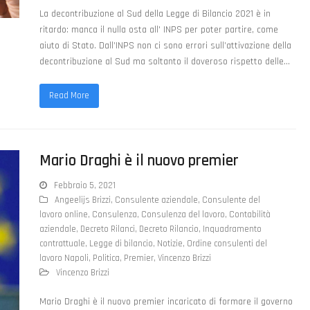
La decontribuzione al Sud della Legge di Bilancio 2021 è in
ritardo: manca il nulla osta all' INPS per poter partire, come
aiuto di Stato. Dall’INPS non ci sono errori sull’attivazione della
decontribuzione al Sud ma soltanto il doveroso rispetto delle…
Read More
Mario Draghi è il nuovo premier
Febbraio 5, 2021
Angeelijs Brizzi
,
Consulente aziendale
,
Consulente del
lavoro online
,
Consulenza
,
Consulenza del lavoro
,
Contabilità
aziendale
,
Decreto Rilanci
,
Decreto Rilancio
,
Inquadramento
contrattuale
,
Legge di bilancio
,
Notizie
,
Ordine consulenti del
lavoro Napoli
,
Politica
,
Premier
,
Vincenzo Brizzi
Vincenzo Brizzi
Mario Draghi è il nuovo premier incaricato di formare il governo