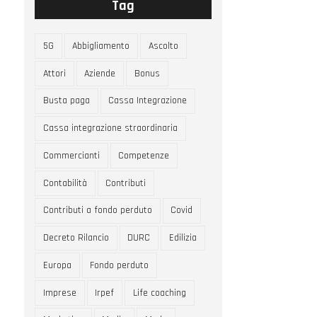
Tag
5G
Abbigliamento
Ascolto
Attori
Aziende
Bonus
Busta paga
Cassa Integrazione
Cassa integrazione straordinaria
Commercianti
Competenze
Contabilità
Contributi
Contributi a fondo perduto
Covid
Decreto Rilancio
DURC
Edilizia
Europa
Fondo perduto
Imprese
Irpef
Life coaching