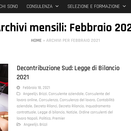
CHI SONO
CONSULENZA
SELEZIONE E FORMAZIONE
rchivi mensili: Febbraio 20
HOME
»
ARCHIVI PER FEBBRAIO 2021
Decontribuzione Sud: Legge di Bilancio
2021
Febbraio 18, 2021
Angeelijs Brizzi
,
Consulente aziendale
,
Consulente del
lavoro online
,
Consulenza
,
Consulenza del lavoro
,
Contabilità
aziendale
,
Decreto Rilanci
,
Decreto Rilancio
,
Inquadramento
contrattuale
,
Legge di bilancio
,
Notizie
,
Ordine consulenti del
lavoro Napoli
,
Politica
,
Premier
Angeelijs Brizzi