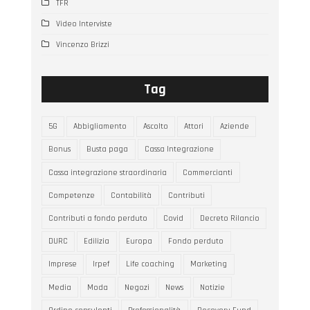
TFR
Video Interviste
Vincenzo Brizzi
Tag
5G
Abbigliamento
Ascolto
Attori
Aziende
Bonus
Busta paga
Cassa Integrazione
Cassa integrazione straordinaria
Commercianti
Competenze
Contabilità
Contributi
Contributi a fondo perduto
Covid
Decreto Rilancio
DURC
Edilizia
Europa
Fondo perduto
Imprese
Irpef
Life coaching
Marketing
Media
Moda
Negozi
News
Notizie