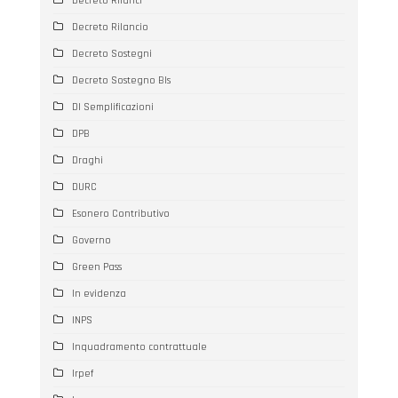
Decreto Rilanci
Decreto Rilancio
Decreto Sostegni
Decreto Sostegno BIs
Dl Semplificazioni
DPB
Draghi
DURC
Esonero Contributivo
Governo
Green Pass
In evidenza
INPS
Inquadramento contrattuale
Irpef