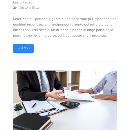
Lavoro
,
Notizie
Angeelijs Brizzi
Selezionare il personale giusto è una delle sfide più importanti per
qualsiasi organizzazione, indipendentemente dal settore o dalle
dimensioni. Il successo di un'azienda dipende in larga parte dalle
persone che ne fanno parte, ed è per questo che il processo…
Read More