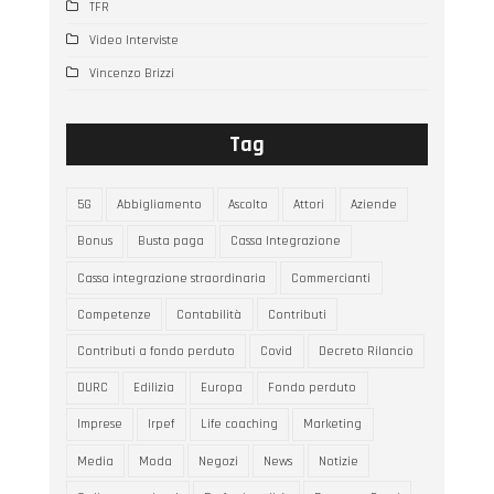
TFR
Video Interviste
Vincenzo Brizzi
Tag
5G
Abbigliamento
Ascolto
Attori
Aziende
Bonus
Busta paga
Cassa Integrazione
Cassa integrazione straordinaria
Commercianti
Competenze
Contabilità
Contributi
Contributi a fondo perduto
Covid
Decreto Rilancio
DURC
Edilizia
Europa
Fondo perduto
Imprese
Irpef
Life coaching
Marketing
Media
Moda
Negozi
News
Notizie