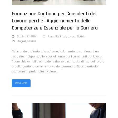
Formazione Continua per Consulenti del
Lavoro: perché l’Aggiornamento delle
Competenze è Essenziale per la Carriera
Ottobre 31, 2024
Angeelijs Brizzi
,
Lavoro
,
Notizie
Angeelijs Brizzi
Nel mondo professionale odierno, la formazione continua è un
requisito indispensabile, specialmente per i consulenti del lavoro,
figure chiave nell'ambito delle risorse umane, del diritto del lavoro
e della gestione amministrativa del personale. Questo articolo
esplorerà in profondità il valore…
Read More