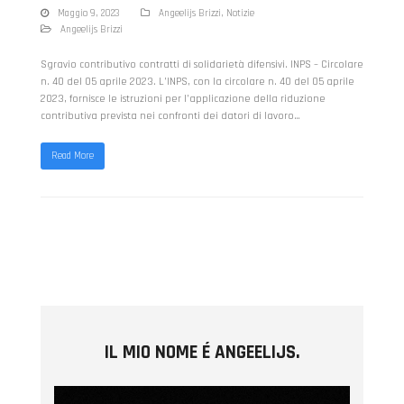
Maggio 9, 2023
Angeelijs Brizzi
,
Notizie
Angeelijs Brizzi
Sgravio contributivo contratti di solidarietà difensivi. INPS – Circolare
n. 40 del 05 aprile 2023. L’INPS, con la circolare n. 40 del 05 aprile
2023, fornisce le istruzioni per l’applicazione della riduzione
contributiva prevista nei confronti dei datori di lavoro…
Read More
IL MIO NOME É ANGEELIJS.