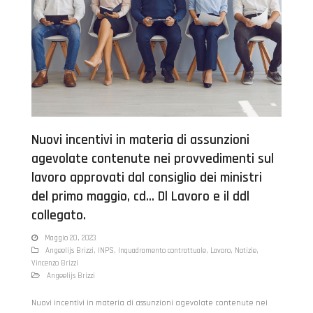
Nuovi incentivi in materia di assunzioni
agevolate contenute nei provvedimenti sul
lavoro approvati dal consiglio dei ministri
del primo maggio, cd… Dl Lavoro e il ddl
collegato.
Maggio 20, 2023
Angeelijs Brizzi
,
INPS
,
Inquadramento contrattuale
,
Lavoro
,
Notizie
,
Vincenzo Brizzi
Angeelijs Brizzi
Nuovi incentivi in materia di assunzioni agevolate contenute nei