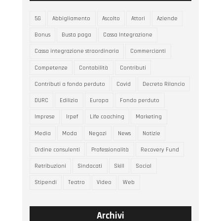
5G
Abbigliamento
Ascolto
Attori
Aziende
Bonus
Busta paga
Cassa Integrazione
Cassa integrazione straordinaria
Commercianti
Competenze
Contabilità
Contributi
Contributi a fondo perduto
Covid
Decreto Rilancio
DURC
Edilizia
Europa
Fondo perduto
Imprese
Irpef
Life coaching
Marketing
Media
Moda
Negozi
News
Notizie
Ordine consulenti
Professionalità
Recovery Fund
Retribuzioni
Sindacati
Skill
Social
Stipendi
Teatro
Video
Web
Archivi