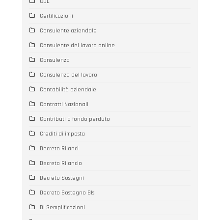
CDL
Certificazioni
Consulente aziendale
Consulente del lavoro online
Consulenza
Consulenza del lavoro
Contabilità aziendale
Contratti Nazionali
Contributi a fondo perduto
Crediti di imposta
Decreto Rilanci
Decreto Rilancio
Decreto Sostegni
Decreto Sostegno BIs
Dl Semplificazioni