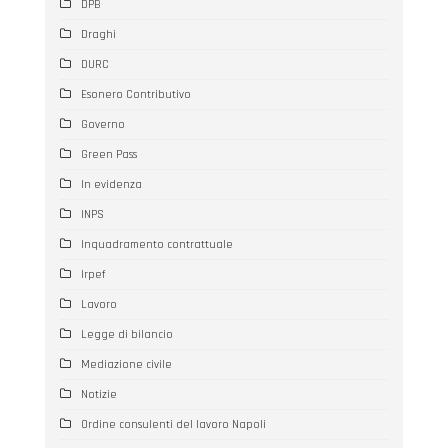
DPB
Draghi
DURC
Esonero Contributivo
Governo
Green Pass
In evidenza
INPS
Inquadramento contrattuale
Irpef
Lavoro
Legge di bilancio
Mediazione civile
Notizie
Ordine consulenti del lavoro Napoli