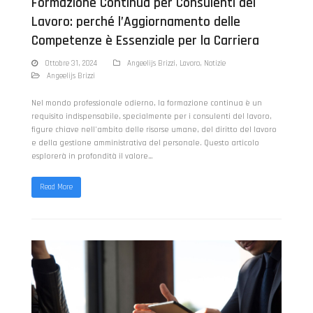
Formazione Continua per Consulenti del
Lavoro: perché l’Aggiornamento delle
Competenze è Essenziale per la Carriera
Ottobre 31, 2024
Angeelijs Brizzi
,
Lavoro
,
Notizie
Angeelijs Brizzi
Nel mondo professionale odierno, la formazione continua è un
requisito indispensabile, specialmente per i consulenti del lavoro,
figure chiave nell'ambito delle risorse umane, del diritto del lavoro
e della gestione amministrativa del personale. Questo articolo
esplorerà in profondità il valore…
Read More