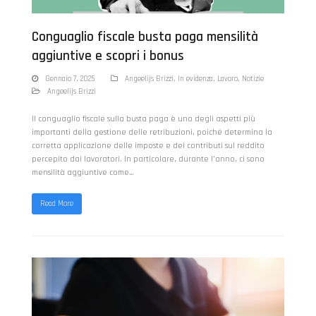
Conguaglio fiscale busta paga mensilità
aggiuntive e scopri i bonus
Gennaio 7, 2025
Angeelijs Brizzi
,
In evidenza
,
Lavoro
,
Notizie
Angeelijs Brizzi
Il conguaglio fiscale sulla busta paga è uno degli aspetti più
importanti della gestione delle retribuzioni, poiché determina la
corretta applicazione delle imposte e dei contributi sul reddito
percepito dai lavoratori. In particolare, durante l’anno, ci sono
mensilità aggiuntive come…
Read More