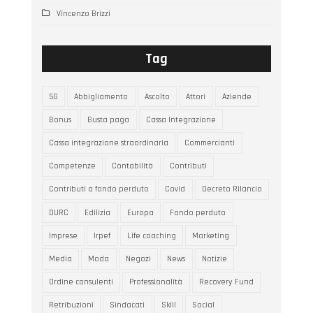
Vincenzo Brizzi
Tag
5G
Abbigliamento
Ascolto
Attori
Aziende
Bonus
Busta paga
Cassa Integrazione
Cassa integrazione straordinaria
Commercianti
Competenze
Contabilità
Contributi
Contributi a fondo perduto
Covid
Decreto Rilancio
DURC
Edilizia
Europa
Fondo perduto
Imprese
Irpef
Life coaching
Marketing
Media
Moda
Negozi
News
Notizie
Ordine consulenti
Professionalità
Recovery Fund
Retribuzioni
Sindacati
Skill
Social