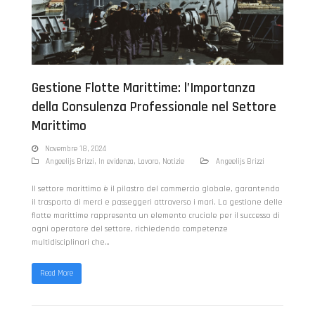
Gestione Flotte Marittime: l’Importanza
della Consulenza Professionale nel Settore
Marittimo
Novembre 18, 2024
Angeelijs Brizzi
,
In evidenza
,
Lavoro
,
Notizie
Angeelijs Brizzi
Il settore marittimo è il pilastro del commercio globale, garantendo
il trasporto di merci e passeggeri attraverso i mari. La gestione delle
flotte marittime rappresenta un elemento cruciale per il successo di
ogni operatore del settore, richiedendo competenze
multidisciplinari che…
Read More