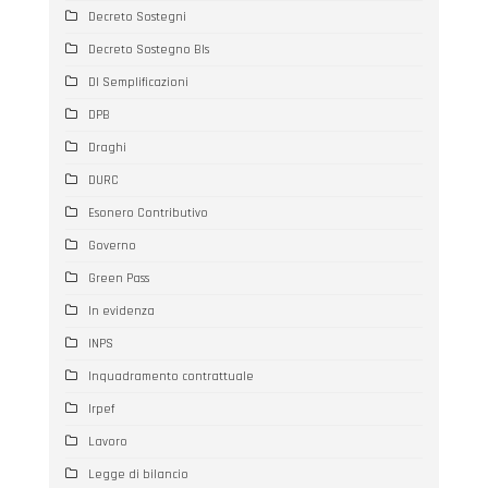
Decreto Sostegni
Decreto Sostegno BIs
Dl Semplificazioni
DPB
Draghi
DURC
Esonero Contributivo
Governo
Green Pass
In evidenza
INPS
Inquadramento contrattuale
Irpef
Lavoro
Legge di bilancio