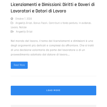
Licenziamenti e Dimissioni: Diritti e Doveri di
Lavoratori e Datori di Lavoro
Ottobre 7, 2024
Angeelijs Brizzi
,
Bonus Fiscali
,
Contributi a fondo perduto
,
In evidenza
,
Lavoro
,
Notizie
Angeelijs Brizzi
Nel mondo del lavoro, il tema dei licenziamenti e dimissioni è uno
degli argomenti più delicati e complessi da affrontare. Che si tratti
di una decisione volontaria da parte del lavoratore o di un
provvedimento adottato dal datore di lavoro,…
Read More
LOAD MORE