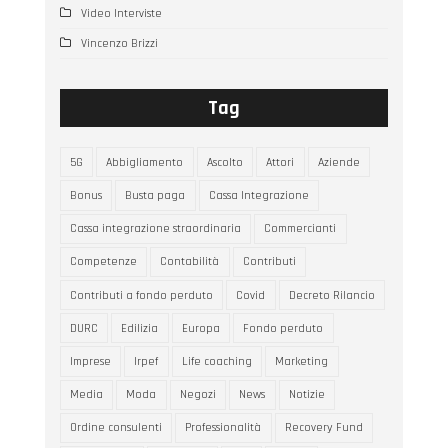
Video Interviste
Vincenzo Brizzi
Tag
5G
Abbigliamento
Ascolto
Attori
Aziende
Bonus
Busta paga
Cassa Integrazione
Cassa integrazione straordinaria
Commercianti
Competenze
Contabilità
Contributi
Contributi a fondo perduto
Covid
Decreto Rilancio
DURC
Edilizia
Europa
Fondo perduto
Imprese
Irpef
Life coaching
Marketing
Media
Moda
Negozi
News
Notizie
Ordine consulenti
Professionalità
Recovery Fund