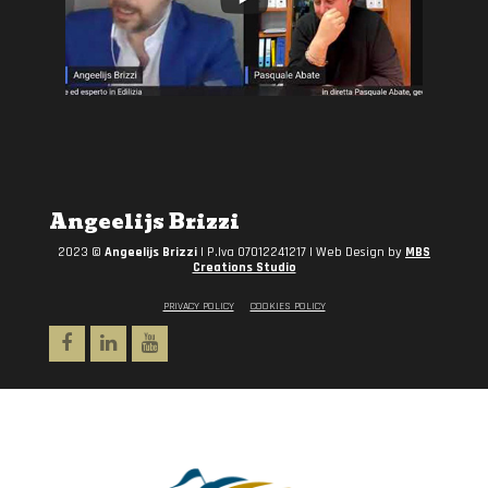
Angeelijs Brizzi
2023 ©
Angeelijs Brizzi
| P.Iva 07012241217 | Web Design by
MBS
Creations Studio
PRIVACY POLICY
COOKIES POLICY
Facebook
Linkedin
Youtube