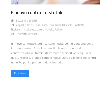
Rinnovo contratto statali
Settembre 22, 2021
Angeelijs Brizzi
,
Consulenza
,
Consulenza del lavoro
,
Contratti
Nazionali
,
In evidenza
,
Lavoro
,
Notizie
,
Politica
Contratti Nazionali
Rinnovo contratto statali….alcune novità per i dipendenti delle
funzioni centrali. Si definiscono, finalmente, le aree di
contrattazione e i termini dell'accordo di smart working. Eccoci
qua….insomma, prende corpo il nuovo CCNL delle funzioni centrali
nella PA, per i dipendenti dei ministeri,…
Read More