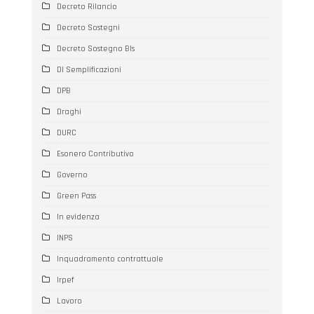
Decreto Rilancio
Decreto Sostegni
Decreto Sostegno BIs
Dl Semplificazioni
DPB
Draghi
DURC
Esonero Contributivo
Governo
Green Pass
In evidenza
INPS
Inquadramento contrattuale
Irpef
Lavoro