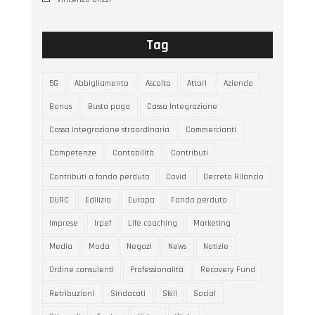
Tag
5G
Abbigliamento
Ascolto
Attori
Aziende
Bonus
Busta paga
Cassa Integrazione
Cassa integrazione straordinaria
Commercianti
Competenze
Contabilità
Contributi
Contributi a fondo perduto
Covid
Decreto Rilancio
DURC
Edilizia
Europa
Fondo perduto
Imprese
Irpef
Life coaching
Marketing
Media
Moda
Negozi
News
Notizie
Ordine consulenti
Professionalità
Recovery Fund
Retribuzioni
Sindacati
Skill
Social