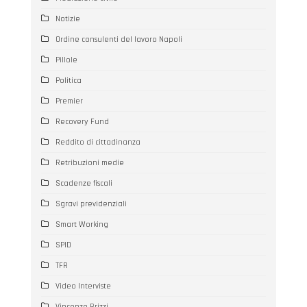
Notizie
Ordine consulenti del lavoro Napoli
Pillole
Politica
Premier
Recovery Fund
Reddito di cittadinanza
Retribuzioni medie
Scadenze fiscali
Sgravi previdenziali
Smart Working
SPID
TFR
Video Interviste
Vincenzo Brizzi