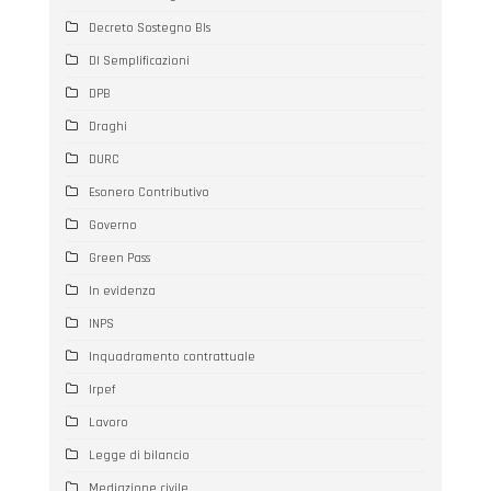
Decreto Sostegno BIs
Dl Semplificazioni
DPB
Draghi
DURC
Esonero Contributivo
Governo
Green Pass
In evidenza
INPS
Inquadramento contrattuale
Irpef
Lavoro
Legge di bilancio
Mediazione civile