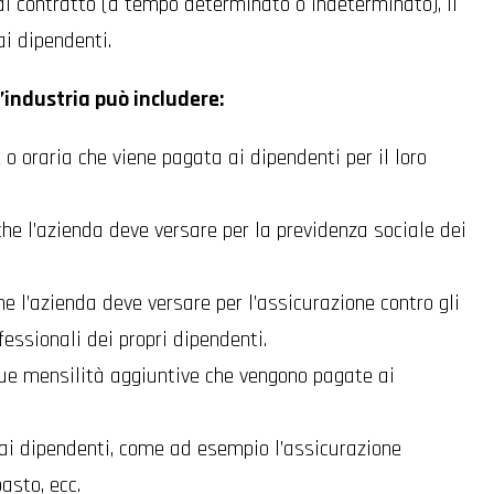
o di contratto (a tempo determinato o indeterminato), il
 ai dipendenti.
l’industria può includere:
 o oraria che viene pagata ai dipendenti per il loro
 che l’azienda deve versare per la previdenza sociale dei
che l’azienda deve versare per l’assicurazione contro gli
fessionali dei propri dipendenti.
ue mensilità aggiuntive che vengono pagate ai
i ai dipendenti, come ad esempio l’assicurazione
pasto, ecc.