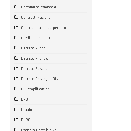
Contabilità aziendale
Contratti Nazionali
Contributi a fondo perduto
Crediti di imposta
Decreto Rilanci
Decreto Rilancio
Decreto Sostegni
Decreto Sostegno BIs
Dl Semplificazioni
DPB
Draghi
DURC
Esonero Contributivo