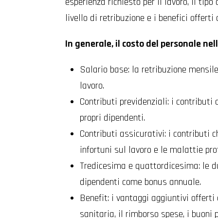
esperienza richiesto per il lavoro, il tip
livello di retribuzione e i benefici offerti
In generale, il costo del personale nel
Salario base: la retribuzione mensile
lavoro.
Contributi previdenziali: i contributi
propri dipendenti.
Contributi assicurativi: i contributi 
infortuni sul lavoro e le malattie pro
Tredicesima e quattordicesima: le d
dipendenti come bonus annuale.
Benefit: i vantaggi aggiuntivi offert
sanitaria, il rimborso spese, i buoni 