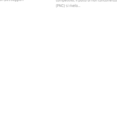
competitivo, il patto di non concorrenza
(PNC) si rivela…