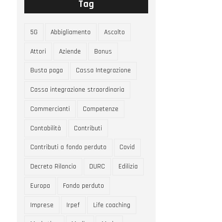
Tag
5G
Abbigliamento
Ascolto
Attori
Aziende
Bonus
Busta paga
Cassa Integrazione
Cassa integrazione straordinaria
Commercianti
Competenze
Contabilità
Contributi
Contributi a fondo perduto
Covid
Decreto Rilancio
DURC
Edilizia
Europa
Fondo perduto
Imprese
Irpef
Life coaching