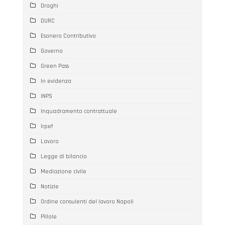
Draghi
DURC
Esonero Contributivo
Governo
Green Pass
In evidenza
INPS
Inquadramento contrattuale
Irpef
Lavoro
Legge di bilancio
Mediazione civile
Notizie
Ordine consulenti del lavoro Napoli
Pillole