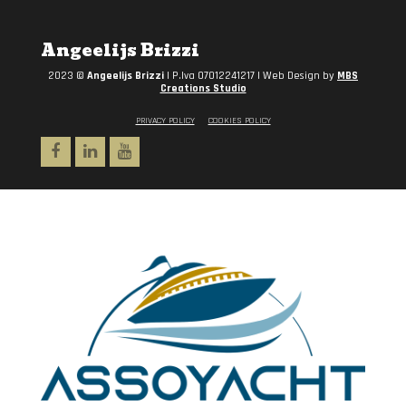
Angeelijs Brizzi
2023 ©
Angeelijs Brizzi
| P.Iva 07012241217 | Web Design by
MBS
Creations Studio
PRIVACY POLICY
COOKIES POLICY
Facebook
Linkedin
Youtube