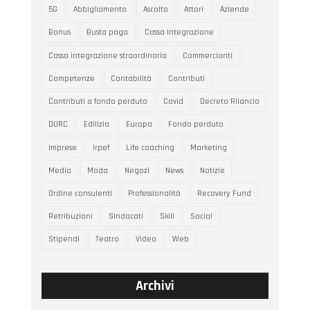
5G
Abbigliamento
Ascolto
Attori
Aziende
Bonus
Busta paga
Cassa Integrazione
Cassa integrazione straordinaria
Commercianti
Competenze
Contabilità
Contributi
Contributi a fondo perduto
Covid
Decreto Rilancio
DURC
Edilizia
Europa
Fondo perduto
Imprese
Irpef
Life coaching
Marketing
Media
Moda
Negozi
News
Notizie
Ordine consulenti
Professionalità
Recovery Fund
Retribuzioni
Sindacati
Skill
Social
Stipendi
Teatro
Video
Web
Archivi