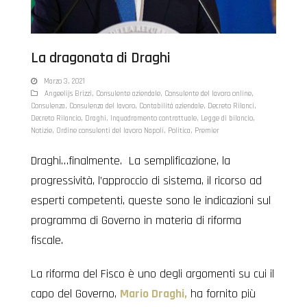
La dragonata di Draghi
Marzo 3, 2021
Angeelijs Brizzi
,
Consulente aziendale
,
Consulente del lavoro online
,
Consulenza
,
Consulenza del lavoro
,
Contabilità aziendale
,
Decreto Rilanci
,
Decreto Rilancio
,
Draghi
,
Inquadramento contrattuale
,
Legge di bilancio
,
Notizie
,
Ordine consulenti del lavoro Napoli
,
Politica
,
Premier
Draghi…finalmente. La semplificazione, la
progressività, l’approccio di sistema, il ricorso ad
esperti competenti, queste sono le indicazioni sul
programma di Governo in materia di riforma
fiscale.
La riforma del Fisco è uno degli argomenti su cui il
capo del Governo,
Mario Draghi,
ha fornito più