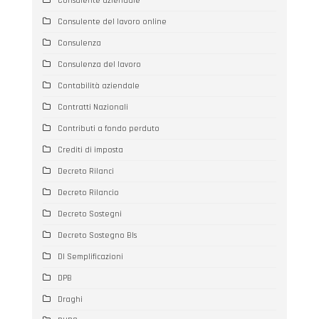
Consulente aziendale
Consulente del lavoro online
Consulenza
Consulenza del lavoro
Contabilità aziendale
Contratti Nazionali
Contributi a fondo perduto
Crediti di imposta
Decreto Rilanci
Decreto Rilancio
Decreto Sostegni
Decreto Sostegno BIs
Dl Semplificazioni
DPB
Draghi