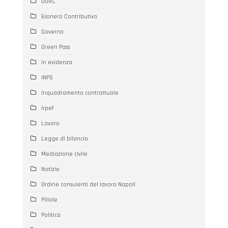
DURC
Esonero Contributivo
Governo
Green Pass
In evidenza
INPS
Inquadramento contrattuale
Irpef
Lavoro
Legge di bilancio
Mediazione civile
Notizie
Ordine consulenti del lavoro Napoli
Pillole
Politica