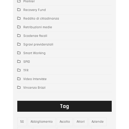
Premier
Recovery Fund
Reddito di cittadinanza
Retribuzioni medie
Scadenze fiscali
Sgravi previdenziali
Smart Working
SPID
TFR
Video Interviste
Vincenzo Brizzi
Tag
5G
Abbigliamento
Ascolto
Attori
Aziende