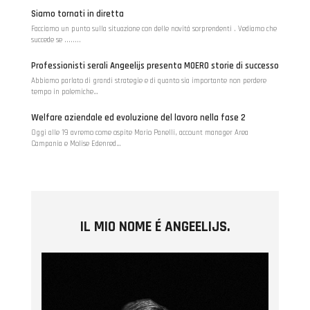
Siamo tornati in diretta
Facciamo un punto sulla situazione con delle novità sorprendenti . Vediamo che
succede se ........
Professionisti serali Angeelijs presenta MOERO storie di successo
Abbiamo parlato di grandi strategie e di quanto sia importante non perdere
tempo in polemiche…
Welfare aziendale ed evoluzione del lavoro nella fase 2
Oggi alle 19 avremo come ospite Mario Panelli, account manager Area
Campania e Molise Edenred…
IL MIO NOME É ANGEELIJS.