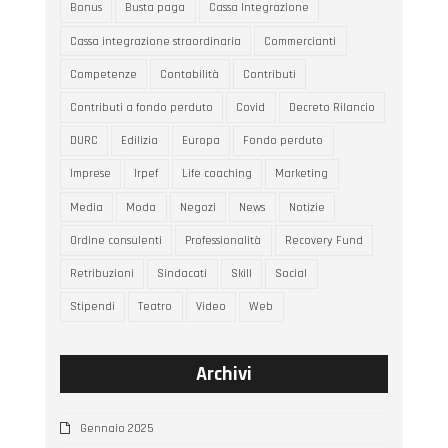
Bonus
Busta paga
Cassa Integrazione
Cassa integrazione straordinaria
Commercianti
Competenze
Contabilità
Contributi
Contributi a fondo perduto
Covid
Decreto Rilancio
DURC
Edilizia
Europa
Fondo perduto
Imprese
Irpef
Life coaching
Marketing
Media
Moda
Negozi
News
Notizie
Ordine consulenti
Professionalità
Recovery Fund
Retribuzioni
Sindacati
Skill
Social
Stipendi
Teatro
Video
Web
Archivi
Gennaio 2025