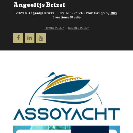
Angeelijs Brizzi
2023 ©
Angeelijs Brizzi
| P.Iva 07012241217 | Web Design by
MBS
Creations Studio
PRIVACY POLICY
COOKIES POLICY
Facebook
Linkedin
Youtube