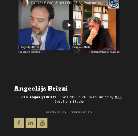
Angeelijs Brizzi
2023 ©
Angeelijs Brizzi
| P.Iva 07012241217 | Web Design by
MBS
Creations Studio
PRIVACY POLICY
COOKIES POLICY
Facebook
Linkedin
Youtube