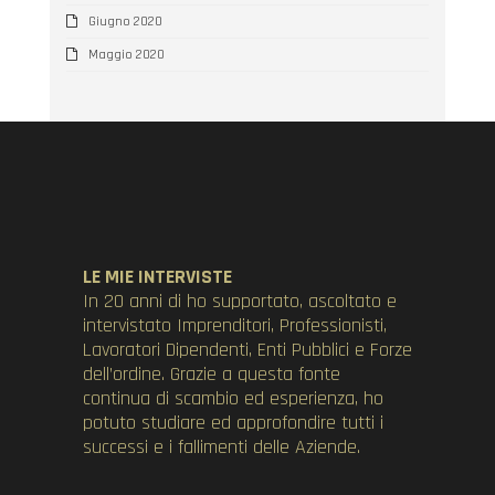
Giugno 2020
Maggio 2020
LE MIE INTERVISTE
In 20 anni di ho supportato, ascoltato e
intervistato Imprenditori, Professionisti,
Lavoratori Dipendenti, Enti Pubblici e Forze
dell’ordine. Grazie a questa fonte
continua di scambio ed esperienza, ho
potuto studiare ed approfondire tutti i
successi e i fallimenti delle Aziende.