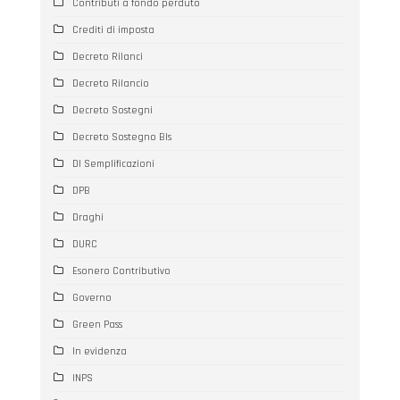
Contributi a fondo perduto
Crediti di imposta
Decreto Rilanci
Decreto Rilancio
Decreto Sostegni
Decreto Sostegno BIs
Dl Semplificazioni
DPB
Draghi
DURC
Esonero Contributivo
Governo
Green Pass
In evidenza
INPS