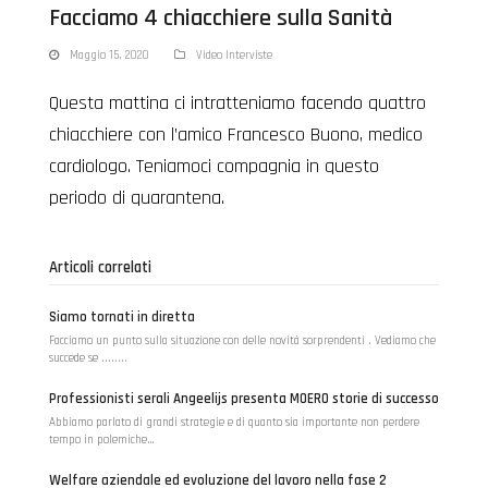
Facciamo 4 chiacchiere sulla Sanità
Maggio 15, 2020
Video Interviste
Questa mattina ci intratteniamo facendo quattro
chiacchiere con l’amico Francesco Buono, medico
cardiologo. Teniamoci compagnia in questo
periodo di quarantena.
Articoli correlati
Siamo tornati in diretta
Facciamo un punto sulla situazione con delle novità sorprendenti . Vediamo che
succede se ........
Professionisti serali Angeelijs presenta MOERO storie di successo
Abbiamo parlato di grandi strategie e di quanto sia importante non perdere
tempo in polemiche…
Welfare aziendale ed evoluzione del lavoro nella fase 2