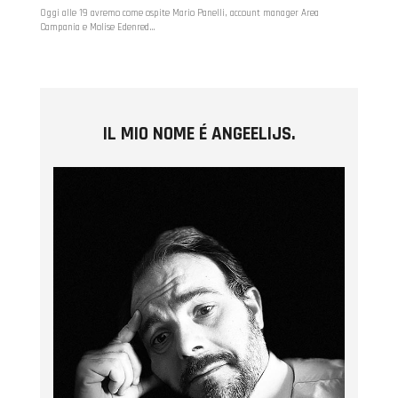
Oggi alle 19 avremo come ospite Mario Panelli, account manager Area
Campania e Molise Edenred…
IL MIO NOME É ANGEELIJS.