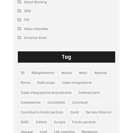
Smart Working
SPID
TFR
Video Interviste
Vincenzo Brizzi
Tag
5G
Abbigliamento
Ascolto
Attori
Aziende
Bonus
Busta paga
Cassa Integrazione
Cassa integrazione straordinaria
Commercianti
Competenze
Contabilità
Contributi
Contributi a fondo perduto
Covid
Decreto Rilancio
DURC
Edilizia
Europa
Fondo perduto
Imprese
Irpef
Life coaching
Marketing