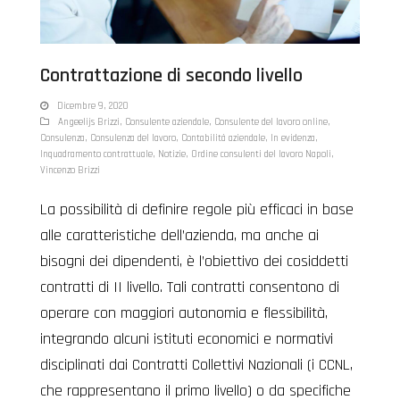
Contrattazione di secondo livello
Dicembre 9, 2020
Angeelijs Brizzi
,
Consulente aziendale
,
Consulente del lavoro online
,
Consulenza
,
Consulenza del lavoro
,
Contabilità aziendale
,
In evidenza
,
Inquadramento contrattuale
,
Notizie
,
Ordine consulenti del lavoro Napoli
,
Vincenzo Brizzi
La possibilità di definire regole più efficaci in base
alle caratteristiche dell’azienda, ma anche ai
bisogni dei dipendenti, è l’obiettivo dei cosiddetti
contratti di II livello. Tali contratti consentono di
operare con maggiori autonomia e flessibilità,
integrando alcuni istituti economici e normativi
disciplinati dai Contratti Collettivi Nazionali (i CCNL,
che rappresentano il primo livello) o da specifiche