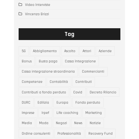
Video Interviste
Vincenzo Brizzi
Tag
5G
Abbigliamento
Ascolto
Attori
Aziende
Bonus
Busta paga
Cassa Integrazione
Cassa integrazione straordinaria
Commercianti
Competenze
Contabilità
Contributi
Contributi a fondo perduto
Covid
Decreto Rilancio
DURC
Edilizia
Europa
Fondo perduto
Imprese
Irpef
Life coaching
Marketing
Media
Moda
Negozi
News
Notizie
Ordine consulenti
Professionalità
Recovery Fund