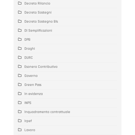
Decreto Rilancio
Decreto Sostegni
Decreto Sostegno BIs
Dl Semplificazioni
DPB
Draghi
DURC
Esonero Contributivo
Governo
Green Pass
In evidenza
INPS
Inquadramento contrattuale
Irpef
Lavoro