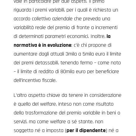
vale in particolare per due aspetti. Il primo
riguarda i premi variabili, per i quali è richiesto un
accordo collettivo aziendale che preveda una
variabilità reale del premio di fronte a incrementi
di determinati parametri economici. Inoltre,
la
normativa è in evoluzione
: c’è chi propone di
aumentare dagli attuali 3mila a 5mila euro il limite
dei premi detassabili, tenendo fermo – come noto
– il limite di reddito di 80mila euro per beneficiare
dell’incentivo fiscale.
L’altro aspetto chiave da tenere in considerazione
è quello del welfare, inteso non come risultato
della trasformazione del premio variabile in beni o
servizi, ma come welfare a sé stante, non
soggetto né a imposta (
per il dipendente
) né a