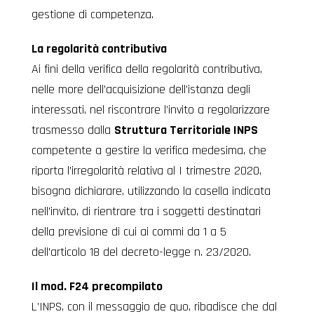
gestione di competenza.
La regolarità contributiva
Ai fini della verifica della regolarità contributiva,
nelle more dell’acquisizione dell’istanza degli
interessati, nel riscontrare l’invito a regolarizzare
trasmesso dalla
Struttura Territoriale INPS
competente a gestire la verifica medesima, che
riporta l’irregolarità relativa al I trimestre 2020,
bisogna dichiarare, utilizzando la casella indicata
nell’invito, di rientrare tra i soggetti destinatari
della previsione di cui ai commi da 1 a 5
dell’articolo 18 del decreto-legge n. 23/2020.
Il mod. F24 precompilato
L’INPS, con il messaggio de quo, ribadisce che dal