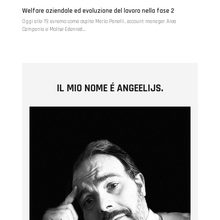
Welfare aziendale ed evoluzione del lavoro nella fase 2
Oggi alle 19 avremo come ospite Mario Panelli, account manager Area
Campania e Molise Edenred…
IL MIO NOME É ANGEELIJS.