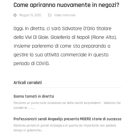
Come apriranno nuovamente in negozi?
Maggio 15, 2020
Video Interviste
Oggi, in diretta, ci sarà Salvatore D’Orio titolare
della Vivi Di Gioie, Gioielleria di Napoli (Rione Alto).
Insieme parleremo di come sta preparando a
gestire la sua attività commerciale in questo
periodo di COVID.
Articoli correlati
Siamo tornati in diretta
Facciamo un punto sulla situazione con delle novità sorprendenti . Vediamo che
succede se ........
Professionisti serali Angeelijs presenta MOERO storie di successo
Abbiamo parlato di grandi strategie e di quanto sia importante non perdere
tempo in polemiche…