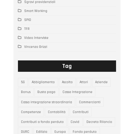
Sgravi previdenziali
Smart Working
SPID
TFR
Video Interviste
Vincenzo Brizzi
Tag
5G
Abbigliamento
Ascolto
Attori
Aziende
Bonus
Busta paga
Cassa Integrazione
Cassa integrazione straordinaria
Commercianti
Competenze
Contabilità
Contributi
Contributi a fondo perduto
Covid
Decreto Rilancio
DURC
Edilizia
Europa
Fondo perduto