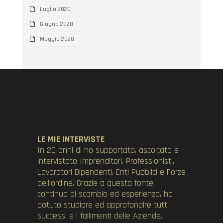
Luglio 2020
Giugno 2020
Maggio 2020
LE MIE INTERVISTE
In 20 anni di ho supportato, ascoltato e
intervistato Imprenditori, Professionisti,
Lavoratori Dipendenti, Enti Pubblici e Forze
dell’ordine. Grazie a questa fonte
continua di scambio ed esperienza, ho
potuto studiare ed approfondire tutti i
successi e i fallimenti delle Aziende.