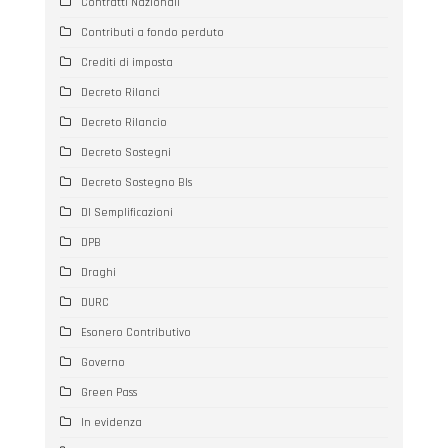
Contratti Nazionali
Contributi a fondo perduto
Crediti di imposta
Decreto Rilanci
Decreto Rilancio
Decreto Sostegni
Decreto Sostegno BIs
Dl Semplificazioni
DPB
Draghi
DURC
Esonero Contributivo
Governo
Green Pass
In evidenza